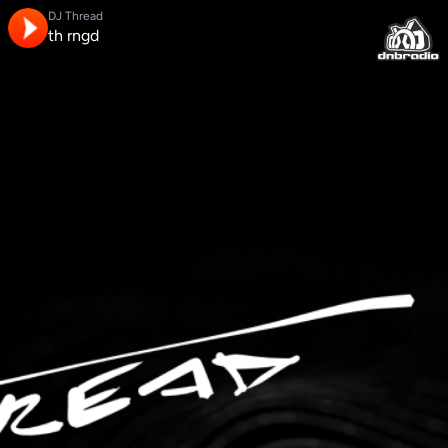
DJ Thread
th rngd