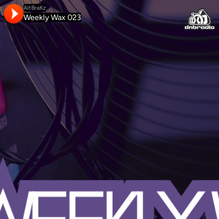
AltBraKz
Weekly Wax 023