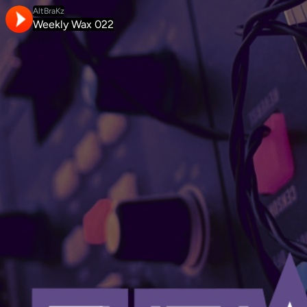
AltBraKz
Weekly Wax 022