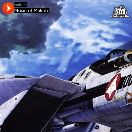
veritech
Music of Makoto