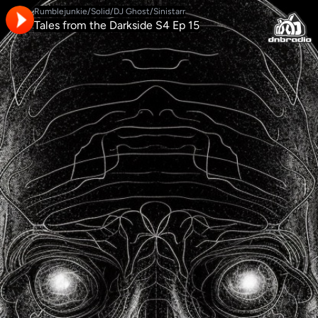
Rumblejunkie/Solid/DJ Ghost/Sinistarr
Tales from the Darkside S4 Ep 15