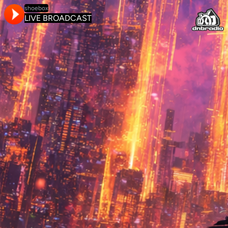
shoebox
LIVE BROADCAST